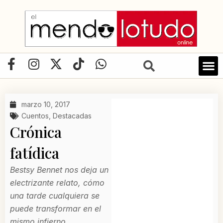
Ir
al
contenido
F
I
X
T
W
a
n
-
i
h
c
s
t
k
a
e
t
w
t
t
marzo 10, 2017
b
a
i
o
s
Cuentos
,
Destacadas
o
g
t
k
a
Crónica
o
r
t
p
fatídica
k
a
e
p
-
m
r
Bestsy Bennet nos deja un
f
electrizante relato, cómo
una tarde cualquiera se
puede transformar en el
mismo infierno.