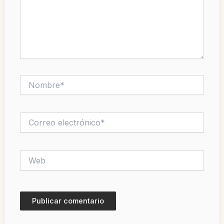
Nombre*
Correo
electrónico*
Web