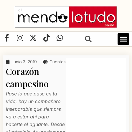
Ir
al
contenido
F
I
X
T
W
a
n
-
i
h
c
s
t
k
a
e
t
w
t
t
junio 3, 2019
Cuentos
b
a
i
o
s
Corazón
o
g
t
k
a
o
r
t
p
campesino
k
a
e
p
Pase lo que pase en tu
-
m
r
vida, hay un compañero
f
inseparable que siempre
va a estar ahí para
hacerte el aguante. Desde