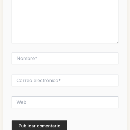
Nombre*
Correo
electrónico*
Web