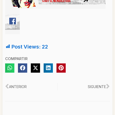
Post Views:
22
COMPARTIR
Ant
Si
ANTERIOR
SIGUIENTE