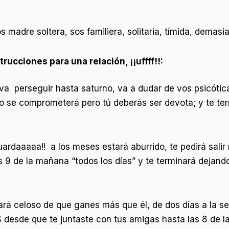
s madre soltera, sos familiera, solitaria, tímida, demasia
strucciones para una relación, ¡¡uffff!!:
 va perseguir hasta saturno, va a dudar de vos psicóti
l no se comprometerá pero tú deberás ser devota; y te t
ardaaaaa!! a los meses estará aburrido, te pedirá salir
s 9 de la mañana “todos los días” y te terminará dejand
stará celoso de que ganes más que él, de dos días a la 
 desde que te juntaste con tus amigas hasta las 8 de l