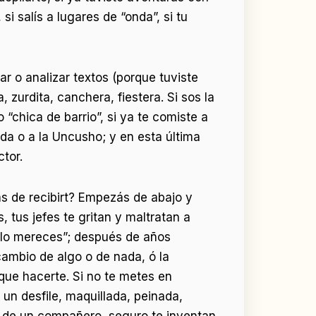
si salís a lugares de “onda”, si tu
ar o analizar textos (porque tuviste
 zurdita, canchera, fiestera. Si sos la
o “chica de barrio”, si ya te comiste a
ada o a la Uncusho; y en esta última
tor.
bas de recibirt? Empezás de abajo y
 tus jefes te gritan y maltratan a
 lo mereces”; después de años
cambio de algo o de nada, ó la
que hacerte. Si no te metes en
un desfile, maquillada, peinada,
ga de un compañero, seguro te inventan