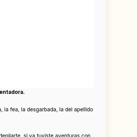
lentadora.
la fea, la desgarbada, la del apellido
epilarte, si ya tuviste aventuras con