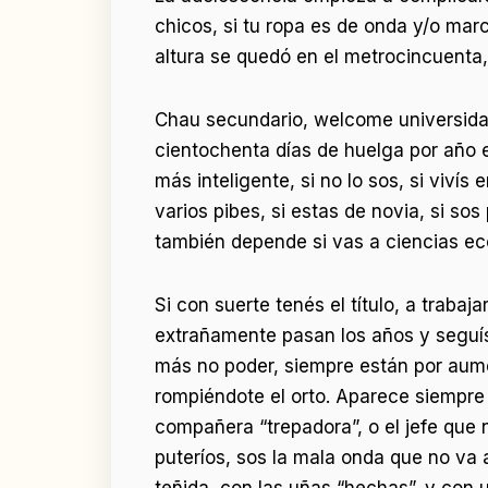
chicos, si tu ropa es de onda y/o marca,
altura se quedó en el metrocincuenta, s
Chau secundario, welcome universidad. 
cientochenta días de huelga por año en
más inteligente, si no lo sos, si vivís
varios pibes, si estas de novia, si so
también depende si vas a ciencias econ
Si con suerte tenés el título, a traba
extrañamente pasan los años y seguís a
más no poder, siempre están por aum
rompiéndote el orto. Aparece siempre 
compañera “trepadora”, o el jefe que
puteríos, sos la mala onda que no va 
teñida, con las uñas “hechas”, y con 