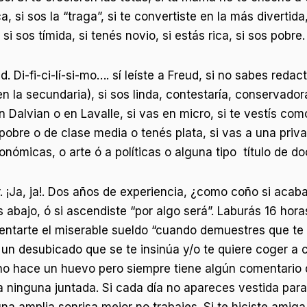
 si sos la “traga”, si te convertiste en la más divertida, 
i sos tímida, si tenés novio, si estás rica, si sos pobre.
Di-fi-ci-lí-si-mo…. sí leíste a Freud, si no sabes redact
 la secundaria), si sos linda, contestaría, conservadora,
 en Dalvian o en Lavalle, si vas en micro, si te vestís com
s pobre o de clase media o tenés plata, si vas a una priv
ómicas, o arte ó a políticas o alguna tipo título de doc
jar. ¡Ja, ja!. Dos años de experiencia, ¿como coño si aca
bajo, ó si ascendiste “por algo será”. Laburás 16 horas,
entarte el miserable sueldo “cuando demuestres que te
un desubicado que se te insinúa y/o te quiere coger a 
 no hace un huevo pero siempre tiene algún comentario 
a ninguna juntada. Si cada día no apareces vestida para 
una amplia sonrisa mejor no trabajes. Si te hiciste ami