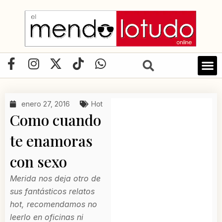
Ir
al
contenido
F
I
X
T
W
a
n
-
i
h
c
s
t
k
a
e
t
w
t
t
enero 27, 2016
Hot
b
a
i
o
s
Como cuando
o
g
t
k
a
o
r
t
p
te enamoras
k
a
e
p
con sexo
-
m
r
f
Merida nos deja otro de
sus fantásticos relatos
hot, recomendamos no
leerlo en oficinas ni