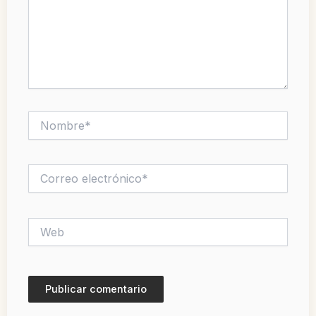
Nombre*
Correo
electrónico*
Web