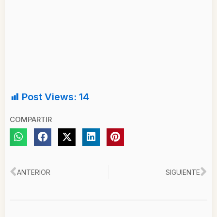
Post Views:
14
COMPARTIR
Ant
Si
ANTERIOR
SIGUIENTE