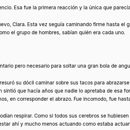
ncio. Esa fue la primera reacción y la única que parecí
uevo, Clara. Esta vez seguía caminando firme hasta el 
r como el grupo de hombres, sabían quién era cada uno.
ntario pero necesario para soltar una gran bola de ang
presuró su dócil caminar sobre sus tacos para abrazars
n sintió que hacía años que nadie lo apretaba de esa for
os, en corresponder el abrazo. Fue incomodo, fue hasta
odían respirar. Como si todos sus cerebros se hubiesen
ía estar ahí y mucho menos actuando como estaba actua