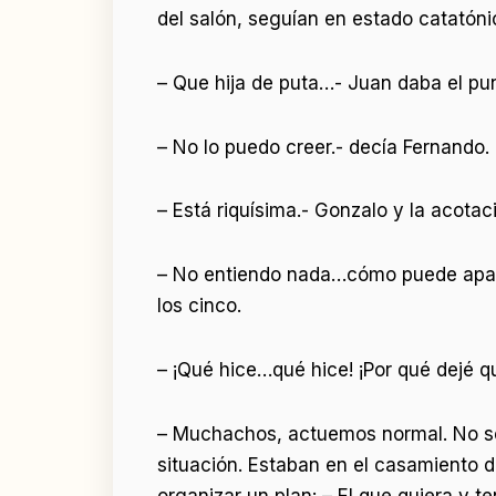
del salón, seguían en estado catatóni
– Que hija de puta…- Juan daba el punt
– No lo puedo creer.- decía Fernando.
– Está riquísima.- Gonzalo y la acotac
– No entiendo nada…cómo puede apare
los cinco.
– ¡Qué hice…qué hice! ¡Por qué dejé qu
– Muchachos, actuemos normal. No se
situación. Estaban en el casamiento d
organizar un plan: – El que quiera y t