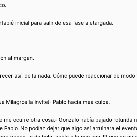
co.
apié inicial para salir de esa fase aletargada.
ión al margen.
cer así, de la nada. Cómo puede reaccionar de modo t
e Milagros la invite!- Pablo hacía mea culpa.
 me ocurre otra cosa.- Gonzalo había bajado rotundame
e Pablo. No podían dejar que algo así arruinara el event
enga ganas, le da bola, habla o lo que sea. El que no qu