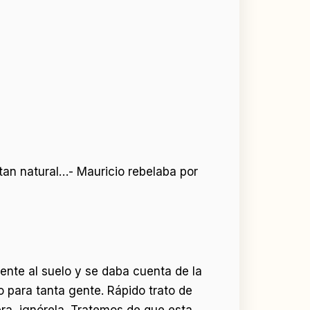
an natural…- Mauricio rebelaba por
nte al suelo y se daba cuenta de la
o para tanta gente. Rápido trato de
iera, ignórela. Tratemos de que esta