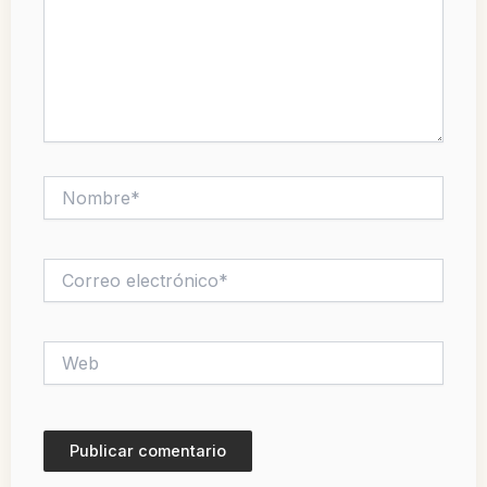
Nombre*
Correo
electrónico*
Web