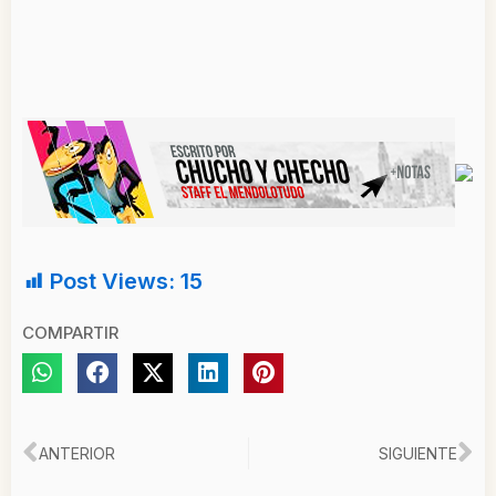
Post Views:
15
COMPARTIR
Ant
Si
ANTERIOR
SIGUIENTE