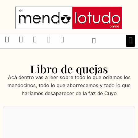
Ir
al
contenido
F
I
X
T
W
a
n
-
i
h
LIBRO
c
s
t
k
a
e
t
w
t
t
Libro de quejas
b
a
i
o
s
o
g
t
k
a
Acá dentro vas a leer sobre todo lo que odiamos los
o
r
t
p
mendocinos, todo lo que aborrecemos y todo lo que
k
a
e
p
haríamos desaparecer de la faz de Cuyo
-
m
r
f
Página
Página
Página
Página
Página