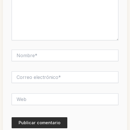
Nombre*
Correo
electrónico*
Web