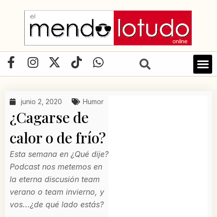
Ir
al
contenido
F
I
X
T
W
a
n
-
i
h
LIBRO D
c
s
t
k
a
e
t
w
t
t
junio 2, 2020
Humor
b
a
i
o
s
¿Cagarse de
o
g
t
k
a
o
r
t
p
calor o de frío?
k
a
e
p
Esta semana en ¿Qué dije?
-
m
r
Podcast nos metemos en
f
la eterna discusión team
verano o team invierno, y
vos...¿de qué lado estás?