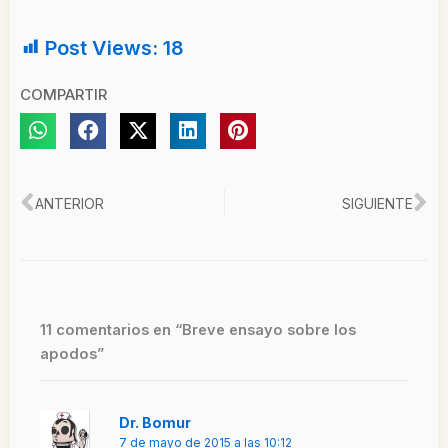
Post Views:
18
COMPARTIR
Ant
Si
ANTERIOR
SIGUIENTE
11 comentarios en “Breve ensayo sobre los
apodos”
Dr. Bomur
7 de mayo de 2015 a las 10:12