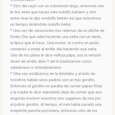
* Otro día cayó con un sobretodo largo, entonces uno
le tiró «eee que haces mini rodolfo bebán» y otro
entre risas le dijo «rodolfo bebé» así que estuvimos
un tiempo diciéndole rodolfo bebé.
* Una vez de vacaciones nos reíamos de un afiche de
Emilio Disi que salía haciendo una seña con un dedo,
la típica que él hace. Una noche, re contra en pedo,
comenzó a imitar al emilio disi haciendo esa seña.
Uno de los pibes le dice «afloja papa, sos la versión
down de emilio disi» Y ahí lo bautizamos como
«disidown» o «minidisidown»
* Otra vez estábamos en la Arístides y al lado de
nosotros habían unos padres con un hijo gordito.
Entonces el gordito no paraba de comer papas fritas
y la madre le dice «davidsito dejá de comer que eso
engorda mucho» nosotros nos cagamos de risa por
el pobre gordito. Al tiempo, el mini había sacado una
incipiente pancita porronera, entonces otro de los