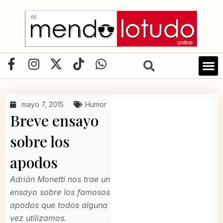
Ir
al
contenido
F
I
X
T
W
a
n
-
i
h
c
s
t
k
a
e
t
w
t
t
mayo 7, 2015
Humor
b
a
i
o
s
Breve ensayo
o
g
t
k
a
o
r
t
p
sobre los
k
a
e
p
apodos
-
m
r
f
Adrián Monetti nos trae un
ensayo sobre los famosos
apodos que todos alguna
vez utilizamos.