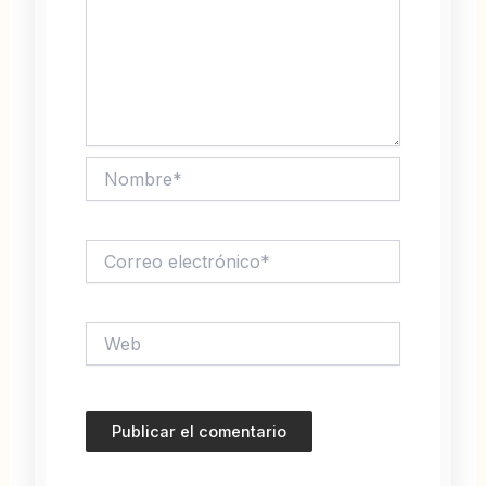
Nombre*
Correo
electrónico*
Web