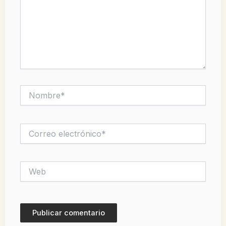
Nombre*
Correo
electrónico*
Web