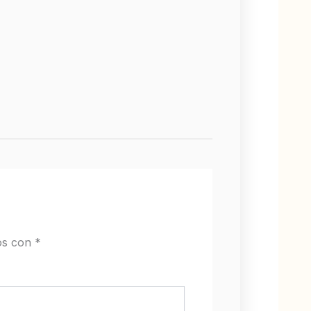
os con
*