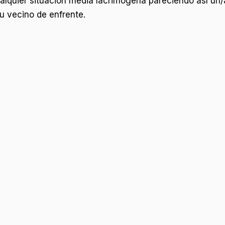
cualquier situación media lacrimógena pareciendo así un/
su vecino de enfrente.