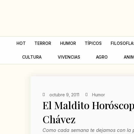
Ir
al
contenido
HOT
TERROR
HUMOR
TÍPICOS
FILOSOFLA
CULTURA
VIVENCIAS
AGRO
ANI
octubre 9, 2011
Humor
El Maldito Horóscop
Chávez
Como cada semana te dejamos con la p