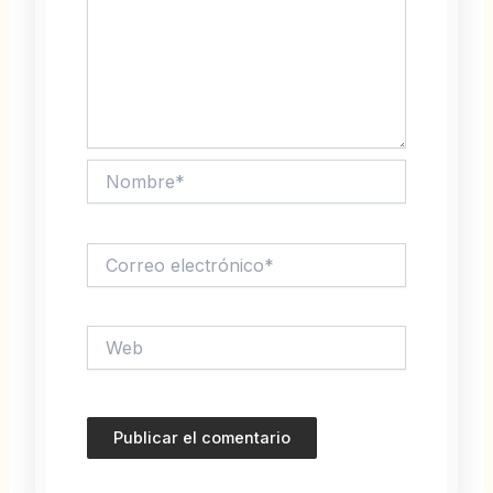
Nombre*
Correo
electrónico*
Web