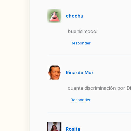
chechu
buenisimooo!
Responder
Ricardo Mur
cuanta discriminación por D
Responder
Rosita