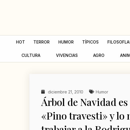
Ir
al
contenido
HOT
TERROR
HUMOR
TÍPICOS
FILOSOFLA
CULTURA
VIVENCIAS
AGRO
ANI
diciembre 21, 2010
Humor
Árbol de Navidad es 
«Pino travesti» y l
trabajar a la Rodrig