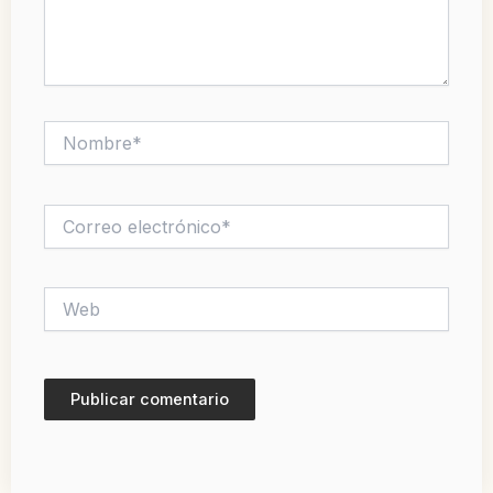
Nombre*
Correo
electrónico*
Web