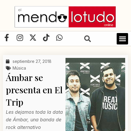
Ir
al
contenido
F
I
X
T
W
a
n
-
i
h
c
s
t
k
a
e
t
w
t
t
septiembre 27, 2018
b
a
i
o
s
Música
o
g
t
k
a
Ámbar se
o
r
t
p
presenta en El
k
a
e
p
-
m
r
Trip
f
Les dejamos toda la data
de Ámbar, una banda de
rock alternativo