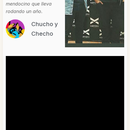
mendocino que lleva
rodando un año.
Chucho y
Checho