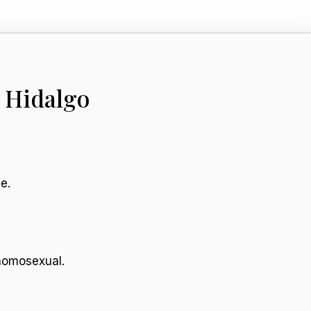
o Hidalgo
e.
homosexual.