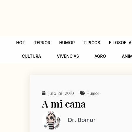
Ir
al
contenido
HOT
TERROR
HUMOR
TÍPICOS
FILOSOFLA
CULTURA
VIVENCIAS
AGRO
ANI
julio 28, 2010
Humor
A mi cana
Dr. Bomur