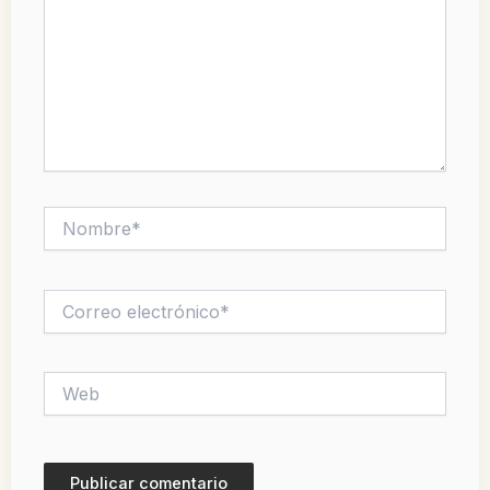
Nombre*
Correo
electrónico*
Web