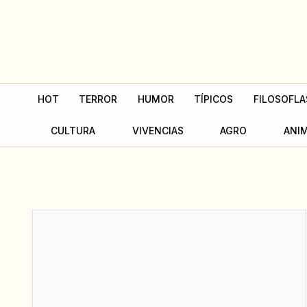
Ir
al
contenido
HOT
TERROR
HUMOR
TÍPICOS
FILOSOFLA
CULTURA
VIVENCIAS
AGRO
ANI