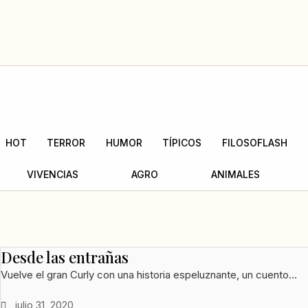
Ir
al
contenido
HOT
TERROR
HUMOR
TÍPICOS
FILOSOFLASH
VIVENCIAS
AGRO
ANIMALES
Desde las entrañas
Vuelve el gran Curly con una historia espeluznante, un cuento...
julio 31, 2020