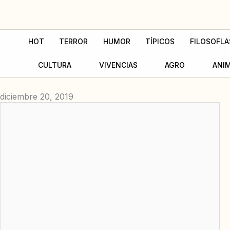
Ir
al
contenido
HOT
TERROR
HUMOR
TÍPICOS
FILOSOFLA
CULTURA
VIVENCIAS
AGRO
ANI
diciembre 20, 2019