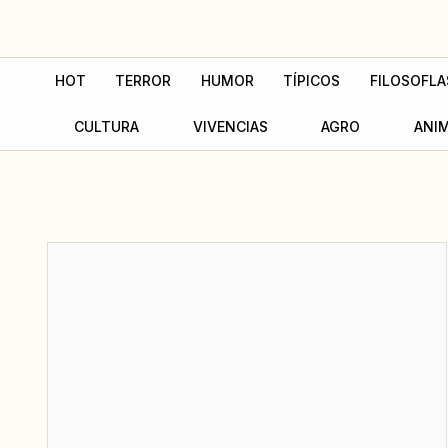
Ir
al
contenido
HOT
TERROR
HUMOR
TÍPICOS
FILOSOFLA
CULTURA
VIVENCIAS
AGRO
ANI