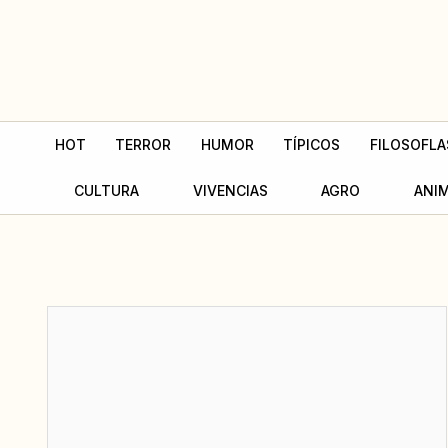
Ir
al
contenido
HOT
TERROR
HUMOR
TÍPICOS
FILOSOFLA
CULTURA
VIVENCIAS
AGRO
ANI