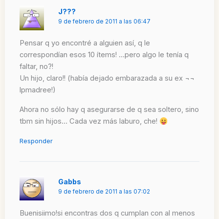
J???
9 de febrero de 2011 a las 06:47
Pensar q yo encontré a alguien así, q le
correspondían esos 10 ítems! …pero algo le tenía q
faltar, no?!
Un hijo, claro!! (había dejado embarazada a su ex ¬¬
lpmadree!)
Ahora no sólo hay q asegurarse de q sea soltero, sino
tbm sin hijos… Cada vez más laburo, che!
Responder
Gabbs
9 de febrero de 2011 a las 07:02
Buenisiimo!si encontras dos q cumplan con al menos