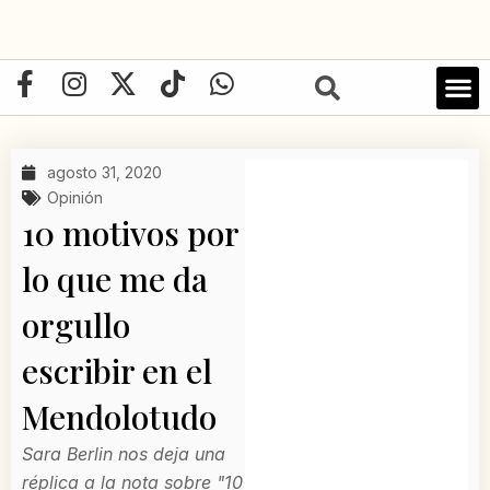
Ir
al
contenido
F
I
X
T
W
a
n
-
i
h
LIBRO D
c
s
t
k
a
e
t
w
t
t
agosto 31, 2020
b
a
i
o
s
Opinión
o
g
t
k
a
10 motivos por
o
r
t
p
lo que me da
k
a
e
p
-
m
r
orgullo
f
escribir en el
Mendolotudo
Sara Berlin nos deja una
réplica a la nota sobre "10