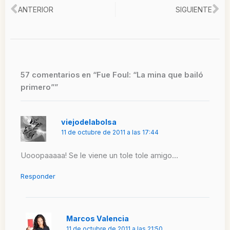
Ant
Si
ANTERIOR
SIGUIENTE
57 comentarios en “Fue Foul: “La mina que bailó
primero””
viejodelabolsa
11 de octubre de 2011 a las 17:44
Uooopaaaaa! Se le viene un tole tole amigo…
Responder
Marcos Valencia
11 de octubre de 2011 a las 21:50