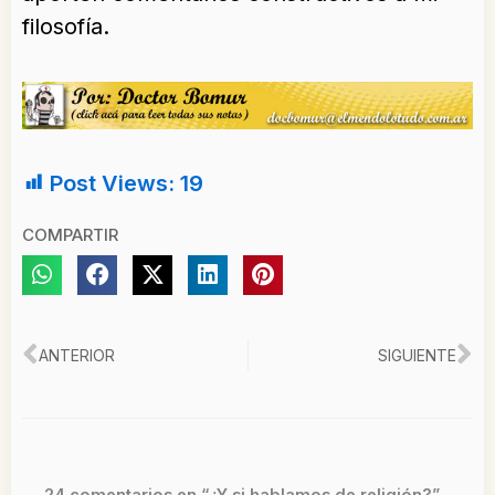
filosofía.
Post Views:
19
COMPARTIR
Ant
Si
ANTERIOR
SIGUIENTE
24 comentarios en “¿Y si hablamos de religión?”