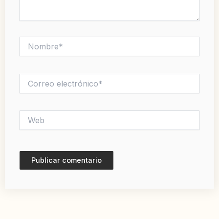
Nombre*
Correo
electrónico*
Web