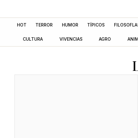
Ir
al
contenido
HOT
TERROR
HUMOR
TÍPICOS
FILOSOFLA
CULTURA
VIVENCIAS
AGRO
ANI