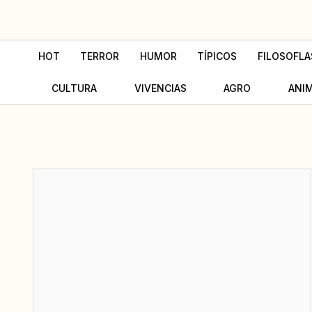
Ir
al
contenido
HOT
TERROR
HUMOR
TÍPICOS
FILOSOFLA
CULTURA
VIVENCIAS
AGRO
ANI