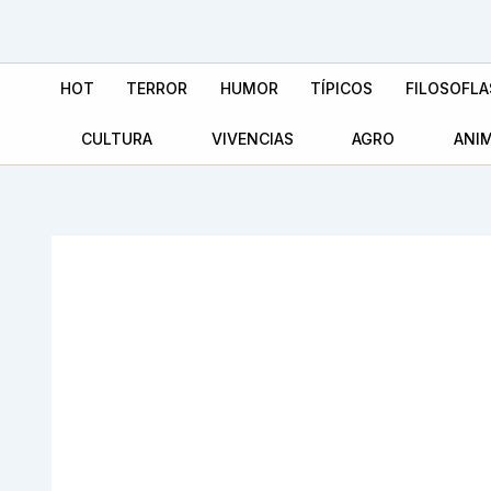
Ir
al
contenido
HOT
TERROR
HUMOR
TÍPICOS
FILOSOFLA
CULTURA
VIVENCIAS
AGRO
ANI