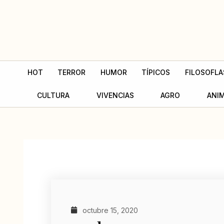
Ir
al
contenido
HOT
TERROR
HUMOR
TÍPICOS
FILOSOFLA
CULTURA
VIVENCIAS
AGRO
ANI
octubre 15, 2020