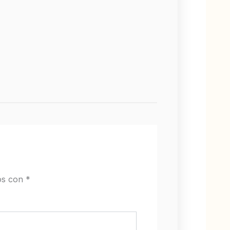
os con
*