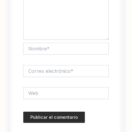
Nombre*
Correo
electrónico*
Web